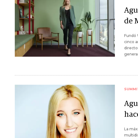
Agu
de 
Fundó W
cinco a
directo
generar
SUMMI
Agu
hac
La máxi
multidi