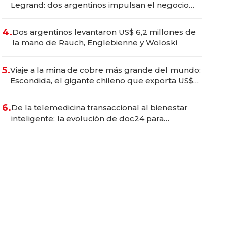
Legrand: dos argentinos impulsan el negocio
del wellness deportivo y el cuidado corporal
4.
Dos argentinos levantaron US$ 6,2 millones de
la mano de Rauch, Englebienne y Woloski
5.
Viaje a la mina de cobre más grande del mundo:
Escondida, el gigante chileno que exporta US$
14.000 millones anuales
6.
De la telemedicina transaccional al bienestar
inteligente: la evolución de doc24 para
transformar a las organizaciones