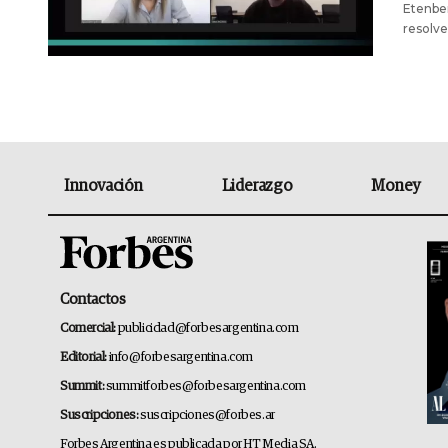
Etenbe
resolve
Innovación
Liderazgo
Money
Contactos
Comercial:
publicidad@forbesargentina.com
Editorial:
info@forbesargentina.com
Summit:
summitforbes@forbesargentina.com
Suscripciones:
suscripciones@forbes.ar
Forbes Argentina es publicada por HT Media SA.