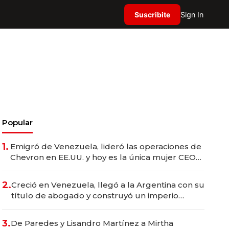
Suscribite
Sign In
Popular
1.
Emigró de Venezuela, lideró las operaciones de
Chevron en EE.UU. y hoy es la única mujer CEO
en Vaca Muerta
2.
Creció en Venezuela, llegó a la Argentina con su
título de abogado y construyó un imperio
gastronómico que revoluciona las marcas "fast
premium"
3.
De Paredes y Lisandro Martínez a Mirtha