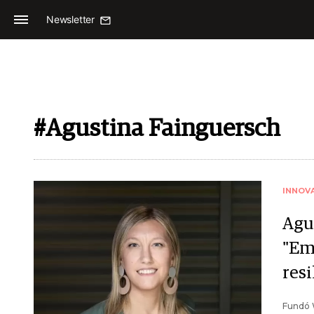
Newsletter
#Agustina Fainguersch
INNOV
Agu
"Em
resi
Fundó W