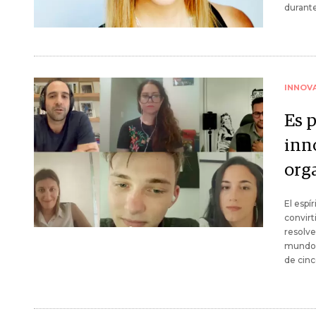
durant
INNOV
Es 
inn
org
El espí
convirt
resolve
mundo c
de cinc