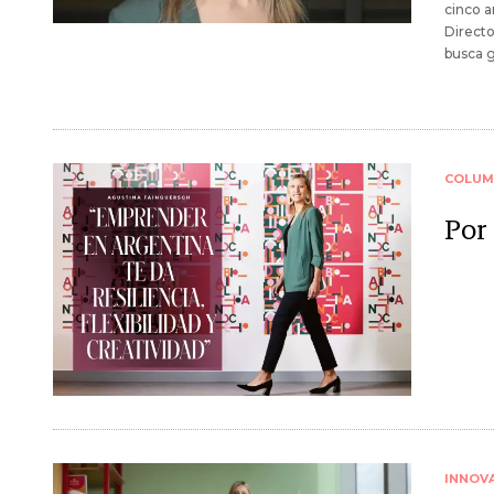
cinco a
Directo
busca g
COLUM
Por
INNOV