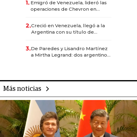
1.
Emigró de Venezuela, lideró las
operaciones de Chevron en
EE.UU. y hoy es la única mujer
CEO en Vaca Muerta
2.
Creció en Venezuela, llegó a la
Argentina con su título de
abogado y construyó un imperio
gastronómico que revoluciona
3.
De Paredes y Lisandro Martínez
las marcas "fast premium"
a Mirtha Legrand: dos argentinos
impulsan el negocio del wellness
deportivo y el cuidado corporal
Más noticias