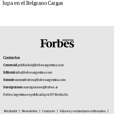
lupa en el Belgrano Cargas
Contactos
Comercial:
publicidad@forbesargentina.com
Editorial:
info@forbesargentina.com
Summit:
summitforbes@forbesargentina.com
Suscripciones:
suscripciones@forbes.ar
Forbes Argentina es publicada por HT Media SA.
MediaKit
|
Newsletter
|
Contacto
|
Valores y estándares editoriales
|