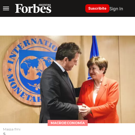
Sign In
Suscribite
MACROECONOMÍA
Massa fmi
S