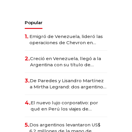
Popular
1.
Emigró de Venezuela, lideró las
operaciones de Chevron en
EE.UU. y hoy es la única mujer
CEO en Vaca Muerta
2.
Creció en Venezuela, llegó a la
Argentina con su título de
abogado y construyó un imperio
gastronómico que revoluciona
3.
De Paredes y Lisandro Martínez
las marcas "fast premium"
a Mirtha Legrand: dos argentinos
impulsan el negocio del wellness
deportivo y el cuidado corporal
4.
El nuevo lujo corporativo: por
qué en Perú los viajes de
negocios dejan de ser reuniones
para convertirse en experiencias
5.
Dos argentinos levantaron US$
transformadoras
6,2 millones de la mano de