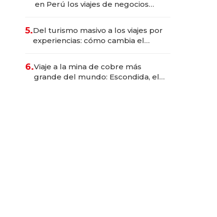
en Perú los viajes de negocios
dejan de ser reuniones para
convertirse en experiencias
5.
Del turismo masivo a los viajes por
transformadoras
experiencias: cómo cambia el
negocio de la asistencia al viajero
6.
Viaje a la mina de cobre más
grande del mundo: Escondida, el
gigante chileno que exporta US$
14.000 millones anuales