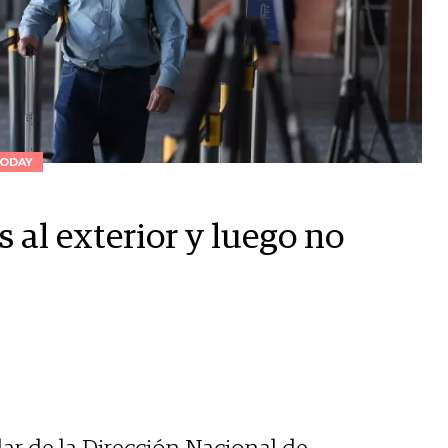
ODAY
s al exterior y luego no