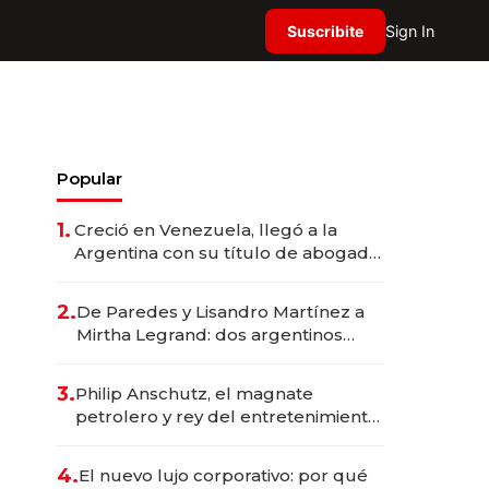
Suscribite
Sign In
Popular
1.
Creció en Venezuela, llegó a la
Argentina con su título de abogado
y construyó un imperio
gastronómico que revoluciona las
2.
De Paredes y Lisandro Martínez a
marcas "fast premium"
Mirtha Legrand: dos argentinos
impulsan el negocio del wellness
deportivo y el cuidado corporal
3.
Philip Anschutz, el magnate
petrolero y rey del entretenimiento
que va por la licitación de
Tecnópolis junto a Fénix
4.
El nuevo lujo corporativo: por qué