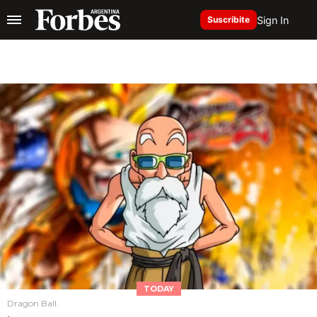
Sign In
Suscribite
TODAY
Dragon Ball.
.