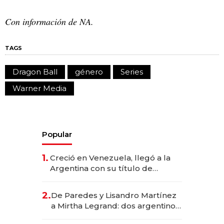
Con información de NA.
TAGS
Dragon Ball
género
Series
Warner Media
Popular
1.
Creció en Venezuela, llegó a la
Argentina con su título de
abogado y construyó un imperio
gastronómico que revoluciona
2.
De Paredes y Lisandro Martínez
las marcas "fast premium"
a Mirtha Legrand: dos argentinos
impulsan el negocio del wellness