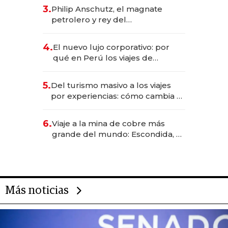
deportivo y el cuidado corporal
3.
Philip Anschutz, el magnate
petrolero y rey del
entretenimiento que va por la
licitación de Tecnópolis junto a
4.
El nuevo lujo corporativo: por
Fénix
qué en Perú los viajes de
negocios dejan de ser reuniones
para convertirse en experiencias
5.
Del turismo masivo a los viajes
transformadoras
por experiencias: cómo cambia el
negocio de la asistencia al viajero
6.
Viaje a la mina de cobre más
grande del mundo: Escondida, el
gigante chileno que exporta US$
14.000 millones anuales
Más noticias