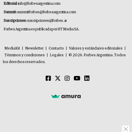
Editorial:
info@forbesargentina.com
Summit:
summitforbes@forbesargentina.com
Suscripciones:
suscripciones@forbes.ar
Forbes Argentina es publicada por HT Media SA.
MediaKit
|
Newsletter
|
Contacto
|
Valores y estándares editoriales
|
Términos y condiciones
|
Legales
|
© 2026. Forbes Argentina. Todos
los derechos reservados.