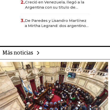
2.
Creció en Venezuela, llegó a la
Argentina con su título de
abogado y construyó un imperio
gastronómico que revoluciona
3.
De Paredes y Lisandro Martínez
las marcas "fast premium"
a Mirtha Legrand: dos argentinos
impulsan el negocio del wellness
deportivo y el cuidado corporal
Más noticias