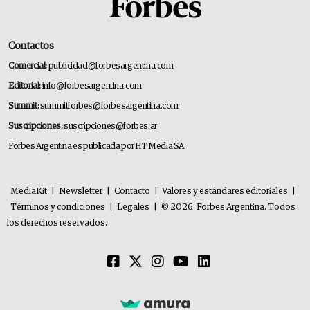
Contactos
Comercial:
publicidad@forbesargentina.com
Editorial:
info@forbesargentina.com
Summit:
summitforbes@forbesargentina.com
Suscripciones:
suscripciones@forbes.ar
Forbes Argentina es publicada por HT Media SA.
MediaKit
|
Newsletter
|
Contacto
|
Valores y estándares editoriales
|
Términos y condiciones
|
Legales
|
© 2026. Forbes Argentina. Todos
los derechos reservados.