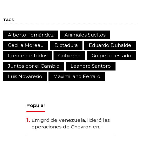
TAGS
Alberto Fernández
Animales Sueltos
Cecilia Moreau
Dictadura
Eduardo Duhalde
Frente de Todos
Gobierno
Golpe de estado
Juntos por el Cambio
Leandro Santoro
Luis Novaresio
Maximiliano Ferraro
Popular
1.
Emigró de Venezuela, lideró las
operaciones de Chevron en
EE.UU. y hoy es la única mujer
CEO en Vaca Muerta