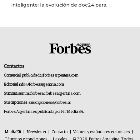
inteligente: la evolución de doc24 para
transformar a las organizaciones
Contactos
Comercial:
publicidad@forbesargentina.com
Editorial:
info@forbesargentina.com
Summit:
summitforbes@forbesargentina.com
Suscripciones:
suscripciones@forbes.ar
Forbes Argentina es publicada por HT Media SA.
MediaKit
|
Newsletter
|
Contacto
|
Valores y estándares editoriales
|
Términos y condiciones
|
Legales
|
© 2026. Forbes Argentina. Todos