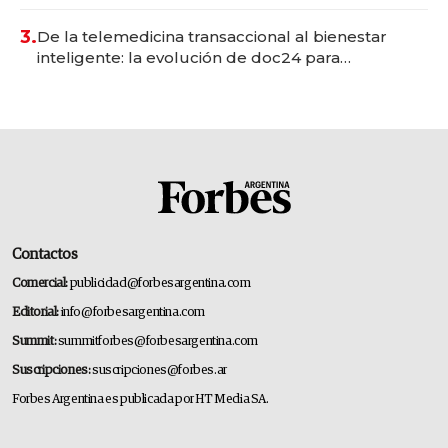
gastronómico que revoluciona las marcas "fast
premium"
3.
De la telemedicina transaccional al bienestar
inteligente: la evolución de doc24 para
transformar a las organizaciones
Contactos
Comercial:
publicidad@forbesargentina.com
Editorial:
info@forbesargentina.com
Summit:
summitforbes@forbesargentina.com
Suscripciones:
suscripciones@forbes.ar
Forbes Argentina es publicada por HT Media SA.