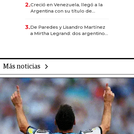
CEO en Vaca Muerta
2.
Creció en Venezuela, llegó a la
Argentina con su título de
abogado y construyó un imperio
gastronómico que revoluciona
3.
De Paredes y Lisandro Martínez
las marcas "fast premium"
a Mirtha Legrand: dos argentinos
impulsan el negocio del wellness
deportivo y el cuidado corporal
Más noticias