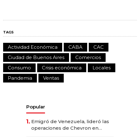
TAGS
Actividad Económica
CABA
CAC
Ciudad de Buenos Aires
Comercios
Consumo
Crisis económica
Locales
Pandemia
Ventas
Popular
1.
Emigró de Venezuela, lideró las
operaciones de Chevron en
EE.UU. y hoy es la única mujer