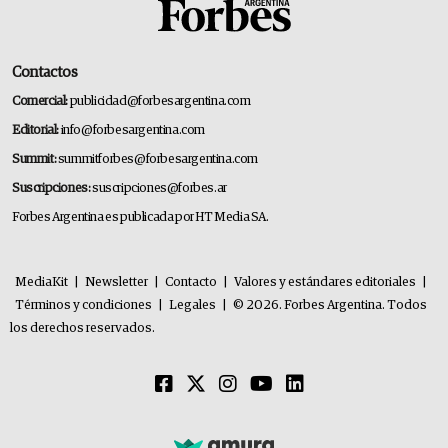
Contactos
Comercial:
publicidad@forbesargentina.com
Editorial:
info@forbesargentina.com
Summit:
summitforbes@forbesargentina.com
Suscripciones:
suscripciones@forbes.ar
Forbes Argentina es publicada por HT Media SA.
MediaKit
|
Newsletter
|
Contacto
|
Valores y estándares editoriales
|
Términos y condiciones
|
Legales
|
© 2026. Forbes Argentina. Todos
los derechos reservados.