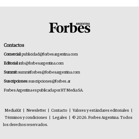
Contactos
Comercial:
publicidad@forbesargentina.com
Editorial:
info@forbesargentina.com
Summit:
summitforbes@forbesargentina.com
Suscripciones:
suscripciones@forbes.ar
Forbes Argentina es publicada por HT Media SA.
MediaKit
|
Newsletter
|
Contacto
|
Valores y estándares editoriales
|
Términos y condiciones
|
Legales
|
© 2026. Forbes Argentina. Todos
los derechos reservados.