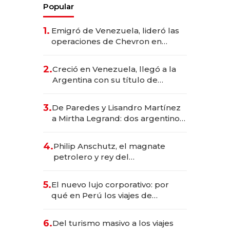
Popular
1.
Emigró de Venezuela, lideró las
operaciones de Chevron en
EE.UU. y hoy es la única mujer
CEO en Vaca Muerta
2.
Creció en Venezuela, llegó a la
Argentina con su título de
abogado y construyó un imperio
gastronómico que revoluciona
3.
De Paredes y Lisandro Martínez
las marcas "fast premium"
a Mirtha Legrand: dos argentinos
impulsan el negocio del wellness
deportivo y el cuidado corporal
4.
Philip Anschutz, el magnate
petrolero y rey del
entretenimiento que va por la
licitación de Tecnópolis junto a
5.
El nuevo lujo corporativo: por
Fénix
qué en Perú los viajes de
negocios dejan de ser reuniones
para convertirse en experiencias
6.
Del turismo masivo a los viajes
transformadoras