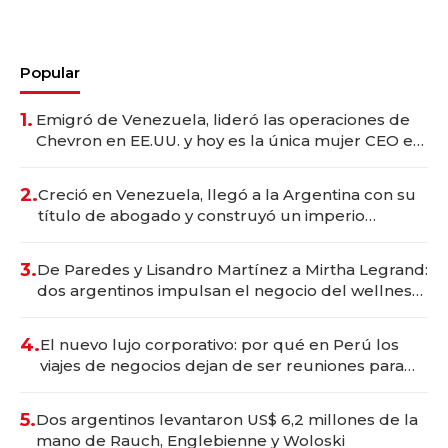
Popular
1.
Emigró de Venezuela, lideró las operaciones de
Chevron en EE.UU. y hoy es la única mujer CEO en
Vaca Muerta
2.
Creció en Venezuela, llegó a la Argentina con su
título de abogado y construyó un imperio
gastronómico que revoluciona las marcas "fast
premium"
3.
De Paredes y Lisandro Martínez a Mirtha Legrand:
dos argentinos impulsan el negocio del wellness
deportivo y el cuidado corporal
4.
El nuevo lujo corporativo: por qué en Perú los
viajes de negocios dejan de ser reuniones para
convertirse en experiencias transformadoras
5.
Dos argentinos levantaron US$ 6,2 millones de la
mano de Rauch, Englebienne y Woloski