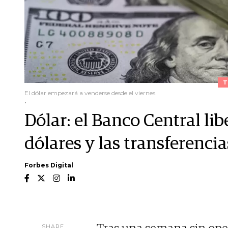
T
El dólar empezará a venderse desde el viernes.
.
Dólar: el Banco Central li
dólares y las transferenci
Forbes Digital
SHARE