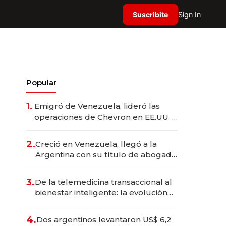
Suscribite
Sign In
Popular
1.
Emigró de Venezuela, lideró las
operaciones de Chevron en EE.UU. y
hoy es la única mujer CEO en Vaca
Muerta
2.
Creció en Venezuela, llegó a la
Argentina con su título de abogado
y construyó un imperio
gastronómico que revoluciona las
3.
De la telemedicina transaccional al
marcas "fast premium"
bienestar inteligente: la evolución
de doc24 para transformar a las
organizaciones
4.
Dos argentinos levantaron US$ 6,2