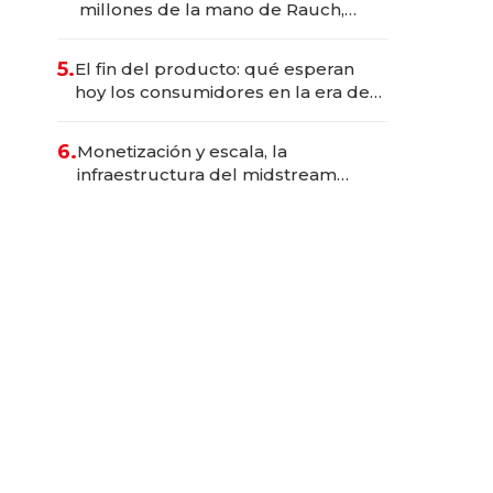
millones de la mano de Rauch,
Englebienne y Woloski
5.
El fin del producto: qué esperan
hoy los consumidores en la era de
las experiencias inteligentes
6.
Monetización y escala, la
infraestructura del midstream
busca destrabar el potencial de
Vaca Muerta