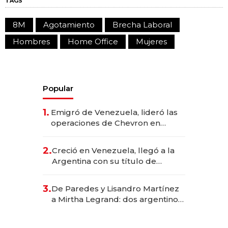
TAGS
8M
Agotamiento
Brecha Laboral
Hombres
Home Office
Mujeres
Popular
1.
Emigró de Venezuela, lideró las
operaciones de Chevron en
EE.UU. y hoy es la única mujer
CEO en Vaca Muerta
2.
Creció en Venezuela, llegó a la
Argentina con su título de
abogado y construyó un imperio
gastronómico que revoluciona
3.
De Paredes y Lisandro Martínez
las marcas "fast premium"
a Mirtha Legrand: dos argentinos
impulsan el negocio del wellness
deportivo y el cuidado corporal