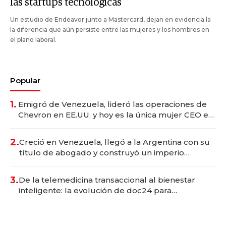
las startups tecnológicas
Un estudio de Endeavor junto a Mastercard, dejan en evidencia la
la diferencia que aún persiste entre las mujeres y los hombres en
el plano laboral.
Popular
1.
Emigró de Venezuela, lideró las operaciones de
Chevron en EE.UU. y hoy es la única mujer CEO en
Vaca Muerta
2.
Creció en Venezuela, llegó a la Argentina con su
título de abogado y construyó un imperio
gastronómico que revoluciona las marcas "fast
premium"
3.
De la telemedicina transaccional al bienestar
inteligente: la evolución de doc24 para
transformar a las organizaciones