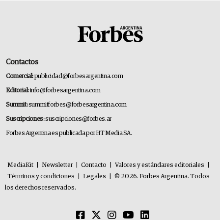
Contactos
Comercial:
publicidad@forbesargentina.com
Editorial:
info@forbesargentina.com
Summit:
summitforbes@forbesargentina.com
Suscripciones:
suscripciones@forbes.ar
Forbes Argentina es publicada por HT Media SA.
MediaKit
|
Newsletter
|
Contacto
|
Valores y estándares editoriales
|
Términos y condiciones
|
Legales
|
© 2026. Forbes Argentina. Todos
los derechos reservados.