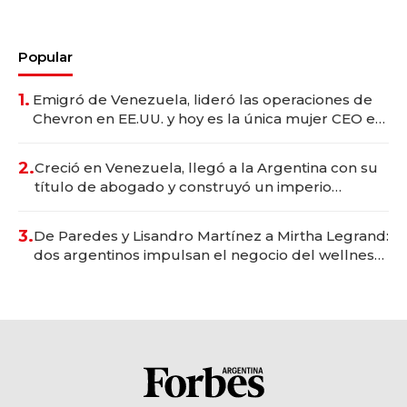
Popular
1.
Emigró de Venezuela, lideró las operaciones de
Chevron en EE.UU. y hoy es la única mujer CEO en
Vaca Muerta
2.
Creció en Venezuela, llegó a la Argentina con su
título de abogado y construyó un imperio
gastronómico que revoluciona las marcas "fast
premium"
3.
De Paredes y Lisandro Martínez a Mirtha Legrand:
dos argentinos impulsan el negocio del wellness
deportivo y el cuidado corporal