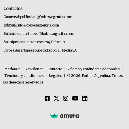
Contactos
Comercial:
publicidad@forbesargentina.com
Editorial:
info@forbesargentina.com
Summit:
summitforbes@forbesargentina.com
Suscripciones:
suscripciones@forbes.ar
Forbes Argentina es publicada por HT Media SA.
MediaKit
|
Newsletter
|
Contacto
|
Valores y estándares editoriales
|
Términos y condiciones
|
Legales
|
© 2026. Forbes Argentina. Todos
los derechos reservados.