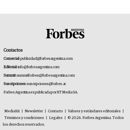
Contactos
Comercial:
publicidad@forbesargentina.com
Editorial:
info@forbesargentina.com
Summit:
summitforbes@forbesargentina.com
Suscripciones:
suscripciones@forbes.ar
Forbes Argentina es publicada por HT Media SA.
MediaKit
|
Newsletter
|
Contacto
|
Valores y estándares editoriales
|
Términos y condiciones
|
Legales
|
© 2026. Forbes Argentina. Todos
los derechos reservados.