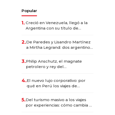
Popular
1.
Creció en Venezuela, llegó a la
Argentina con su título de
abogado y construyó un imperio
gastronómico que revoluciona
2.
De Paredes y Lisandro Martínez
las marcas "fast premium"
a Mirtha Legrand: dos argentinos
impulsan el negocio del wellness
deportivo y el cuidado corporal
3.
Philip Anschutz, el magnate
petrolero y rey del
entretenimiento que va por la
licitación de Tecnópolis junto a
4.
El nuevo lujo corporativo: por
Fénix
qué en Perú los viajes de
negocios dejan de ser reuniones
para convertirse en experiencias
5.
Del turismo masivo a los viajes
transformadoras
por experiencias: cómo cambia el
negocio de la asistencia al viajero