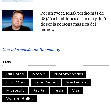
Por un tweet, Musk perdió más de
US$ 15 mil millones en un día y dejó
de ser la persona más rica del
mundo
Con información de Bloomberg.
TAGS
Bill Gates
bitcoin
criptomonedas
Elon Musk
Janet Yellen
Mastercard
Microsoft
PayPal
Tesla
Visa
Warren Buffet