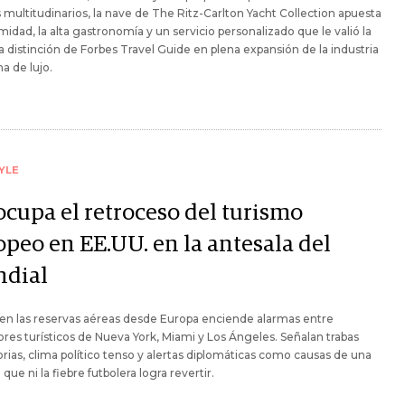
 multitudinarios, la nave de The Ritz-Carlton Yacht Collection apuesta
timidad, la alta gastronomía y un servicio personalizado que le valió la
distinción de Forbes Travel Guide en plena expansión de la industria
a de lujo.
YLE
ocupa el retroceso del turismo
opeo en EE.UU. en la antesala del
dial
 en las reservas aéreas desde Europa enciende alarmas entre
res turísticos de Nueva York, Miami y Los Ángeles. Señalan trabas
rias, clima político tenso y alertas diplomáticas como causas de una
ue ni la fiebre futbolera logra revertir.