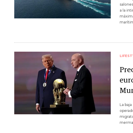
salones
a la in
máxima 
marítim
LIFEST
Pre
eur
Mun
La baja
operado
migrato
merma q