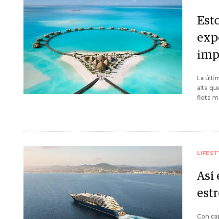
Esto
exp
imp
La últi
alta qu
flota m
LIFEST
Así 
est
Con cap