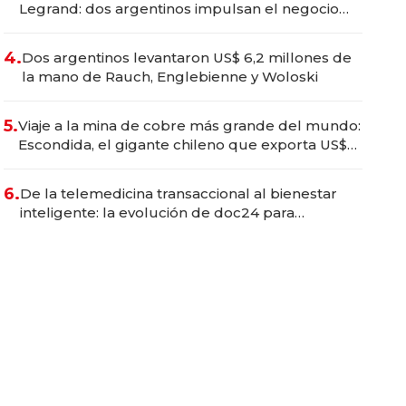
Legrand: dos argentinos impulsan el negocio
del wellness deportivo y el cuidado corporal
4.
Dos argentinos levantaron US$ 6,2 millones de
la mano de Rauch, Englebienne y Woloski
5.
Viaje a la mina de cobre más grande del mundo:
Escondida, el gigante chileno que exporta US$
14.000 millones anuales
6.
De la telemedicina transaccional al bienestar
inteligente: la evolución de doc24 para
transformar a las organizaciones