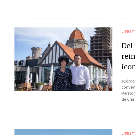
LIFEST
Del
rei
íco
¿Cómo e
convert
Parato 
de una 
LIFEST