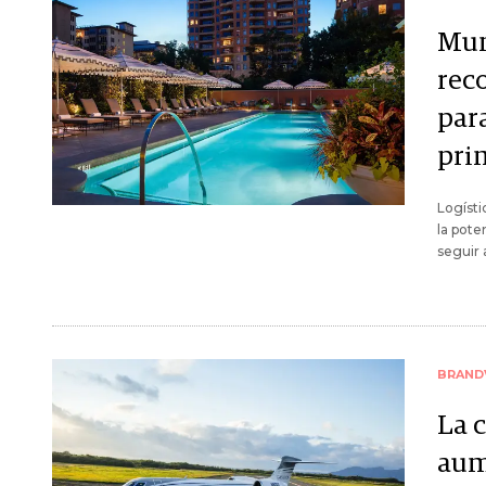
Mun
rec
para
pri
Logísti
la pote
seguir 
BRAND
La 
aum