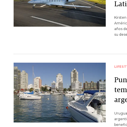
Lat
Kirsten
América
años de
su dese
LIFEST
Punt
tem
arg
Uruguay
argenti
benefic