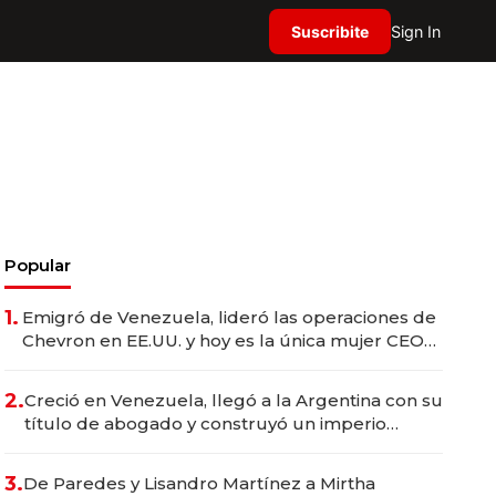
Suscribite
Sign In
Popular
1.
Emigró de Venezuela, lideró las operaciones de
Chevron en EE.UU. y hoy es la única mujer CEO
en Vaca Muerta
2.
Creció en Venezuela, llegó a la Argentina con su
título de abogado y construyó un imperio
gastronómico que revoluciona las marcas "fast
premium"
3.
De Paredes y Lisandro Martínez a Mirtha