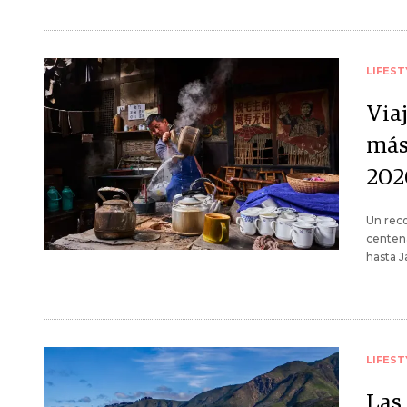
LIFEST
Viaj
más
202
Un reco
centena
hasta J
LIFEST
Las