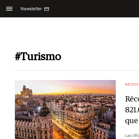
Newsletter
#Turismo
NEGOC
Réc
821
que
Las cif