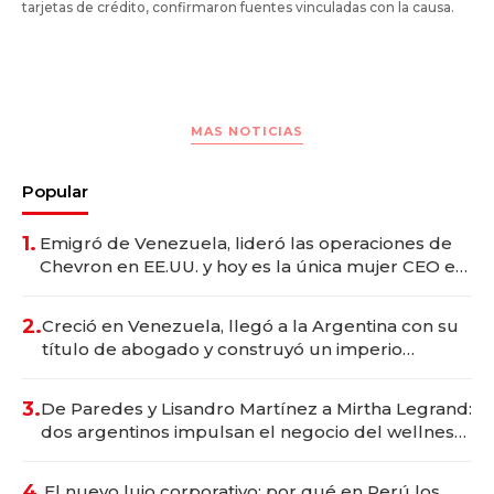
tarjetas de crédito, confirmaron fuentes vinculadas con la causa.
MAS NOTICIAS
Popular
1.
Emigró de Venezuela, lideró las operaciones de
Chevron en EE.UU. y hoy es la única mujer CEO en
Vaca Muerta
2.
Creció en Venezuela, llegó a la Argentina con su
título de abogado y construyó un imperio
gastronómico que revoluciona las marcas "fast
premium"
3.
De Paredes y Lisandro Martínez a Mirtha Legrand:
dos argentinos impulsan el negocio del wellness
deportivo y el cuidado corporal
4.
El nuevo lujo corporativo: por qué en Perú los