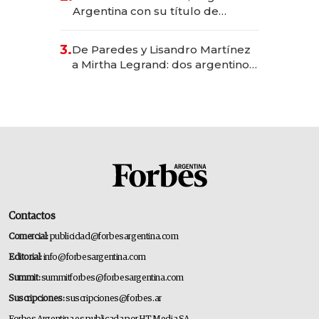
Argentina con su título de
abogado y construyó un imperio
gastronómico que revoluciona
3.
De Paredes y Lisandro Martínez
las marcas "fast premium"
a Mirtha Legrand: dos argentinos
impulsan el negocio del wellness
deportivo y el cuidado corporal
Contactos
Comercial:
publicidad@forbesargentina.com
Editorial:
info@forbesargentina.com
Summit:
summitforbes@forbesargentina.com
Suscripciones:
suscripciones@forbes.ar