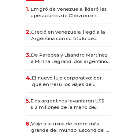
1.
Emigró de Venezuela, lideró las
operaciones de Chevron en
EE.UU. y hoy es la única mujer
CEO en Vaca Muerta
2.
Creció en Venezuela, llegó a la
Argentina con su título de
abogado y construyó un imperio
gastronómico que revoluciona
3.
De Paredes y Lisandro Martínez
las marcas "fast premium"
a Mirtha Legrand: dos argentinos
impulsan el negocio del wellness
deportivo y el cuidado corporal
4.
El nuevo lujo corporativo: por
qué en Perú los viajes de
negocios dejan de ser reuniones
para convertirse en experiencias
5.
Dos argentinos levantaron US$
transformadoras
6,2 millones de la mano de
Rauch, Englebienne y Woloski
6.
Viaje a la mina de cobre más
grande del mundo: Escondida, el
gigante chileno que exporta US$