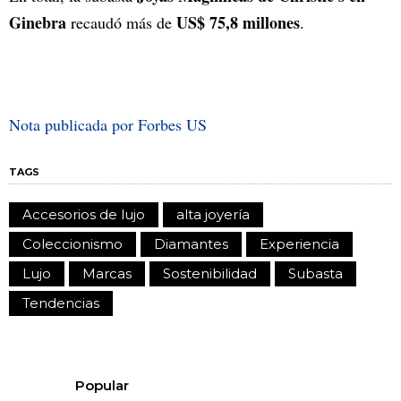
Ginebra
US$ 75,8 millones
recaudó más de
.
Nota publicada por Forbes US
TAGS
Accesorios de lujo
alta joyería
Coleccionismo
Diamantes
Experiencia
Lujo
Marcas
Sostenibilidad
Subasta
Tendencias
Popular