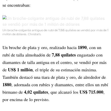
se encontraban:
Un broche-colgante antiguo de rubí de 7,88 quilates se vendió por más de 1
millón de dólares. Christie's.
1890
Un broche de plata y oro, realizado hacia
, con un
7,88 quilates
rubí de talla almohadón de
engastado con
diamantes de talla antigua en el centro, se vendió por más
US$ 1 millón
de
, el triple de su estimación máxima.
También destacó una tiara de plata y oro, de alrededor de
1880
, adornada con rubíes y diamantes, entre ellos un rubí
4,02 quilates
US$ 715.000
birmano de
, que alcanzó los
,
por encima de lo previsto.