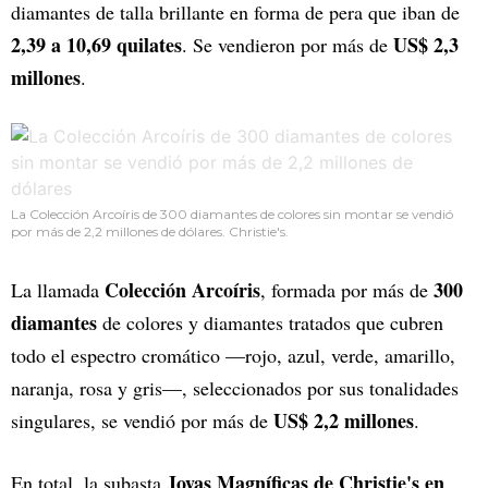
diamantes de talla brillante en forma de pera que iban de
2,39 a 10,69 quilates
US$ 2,3
. Se vendieron por más de
millones
.
La Colección Arcoíris de 300 diamantes de colores sin montar se vendió
por más de 2,2 millones de dólares. Christie's.
Colección Arcoíris
300
La llamada
, formada por más de
diamantes
de colores y diamantes tratados que cubren
todo el espectro cromático —rojo, azul, verde, amarillo,
naranja, rosa y gris—, seleccionados por sus tonalidades
US$ 2,2 millones
singulares, se vendió por más de
.
Joyas Magníficas de Christie's en
En total, la subasta