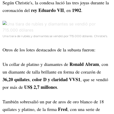
Según Christie's, la condesa lució las tres joyas durante la
rey Eduardo VII
1902
coronación del
, en
.
Una tiara de rubíes y diamantes se vendió por 715.000 dólares. Christie's.
Otros de los lotes destacados de la subasta fueron:
Ronald Abram
Un collar de platino y diamantes de
, con
un diamante de talla brillante en forma de corazón de
36,20 quilates
color D y claridad VVS1
,
, que se vendió
US$ 2,7 millones
por más de
.
También sobresalió un par de aros de oro blanco de 18
Fred
quilates y platino, de la firma
, con una serie de