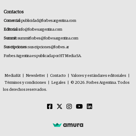
Contactos
Comercial:
publicidad@forbesargentina.com
Editorial:
info@forbesargentina.com
Summit:
summitforbes@forbesargentina.com
Suscripciones:
suscripciones@forbes.ar
Forbes Argentina es publicada por HT Media SA.
MediaKit
|
Newsletter
|
Contacto
|
Valores y estándares editoriales
|
Términos y condiciones
|
Legales
|
© 2026. Forbes Argentina. Todos
los derechos reservados.