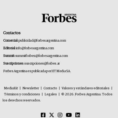
Contactos
Comercial:
publicidad@forbesargentina.com
Editorial:
info@forbesargentina.com
Summit:
summitforbes@forbesargentina.com
Suscripciones:
suscripciones@forbes.ar
Forbes Argentina es publicada por HT Media SA.
MediaKit
|
Newsletter
|
Contacto
|
Valores y estándares editoriales
|
Términos y condiciones
|
Legales
|
© 2026. Forbes Argentina. Todos
los derechos reservados.