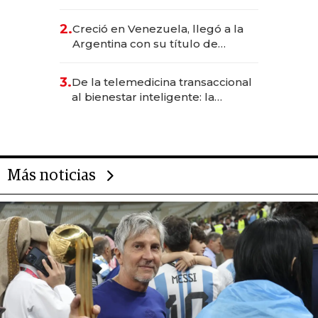
EE.UU. y hoy es la única mujer
CEO en Vaca Muerta
2.
Creció en Venezuela, llegó a la
Argentina con su título de
abogado y construyó un imperio
gastronómico que revoluciona
3.
De la telemedicina transaccional
las marcas "fast premium"
al bienestar inteligente: la
evolución de doc24 para
transformar a las organizaciones
Más noticias