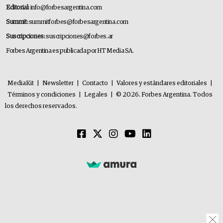
Editorial:
info@forbesargentina.com
Summit:
summitforbes@forbesargentina.com
Suscripciones:
suscripciones@forbes.ar
Forbes Argentina es publicada por HT Media SA.
MediaKit
|
Newsletter
|
Contacto
|
Valores y estándares editoriales
|
Términos y condiciones
|
Legales
|
© 2026. Forbes Argentina. Todos
los derechos reservados.