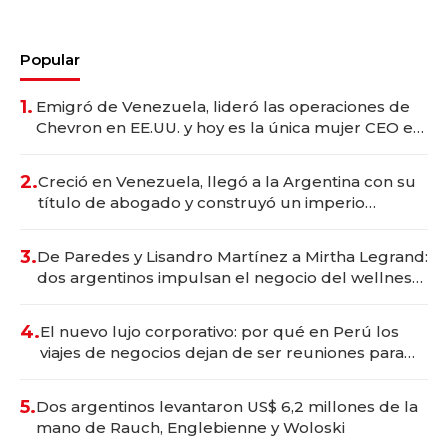
Popular
1.
Emigró de Venezuela, lideró las operaciones de
Chevron en EE.UU. y hoy es la única mujer CEO en
Vaca Muerta
2.
Creció en Venezuela, llegó a la Argentina con su
título de abogado y construyó un imperio
gastronómico que revoluciona las marcas "fast
premium"
3.
De Paredes y Lisandro Martínez a Mirtha Legrand:
dos argentinos impulsan el negocio del wellness
deportivo y el cuidado corporal
4.
El nuevo lujo corporativo: por qué en Perú los
viajes de negocios dejan de ser reuniones para
convertirse en experiencias transformadoras
5.
Dos argentinos levantaron US$ 6,2 millones de la
mano de Rauch, Englebienne y Woloski