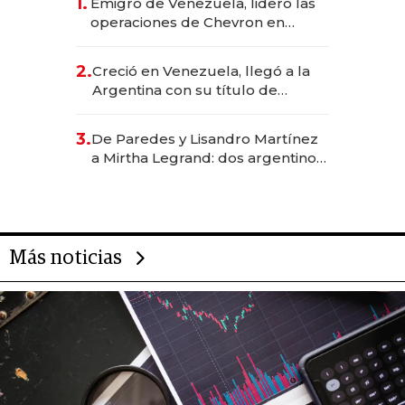
1.
Emigró de Venezuela, lideró las
operaciones de Chevron en
EE.UU. y hoy es la única mujer
CEO en Vaca Muerta
2.
Creció en Venezuela, llegó a la
Argentina con su título de
abogado y construyó un imperio
gastronómico que revoluciona
3.
De Paredes y Lisandro Martínez
las marcas "fast premium"
a Mirtha Legrand: dos argentinos
impulsan el negocio del wellness
deportivo y el cuidado corporal
Más noticias