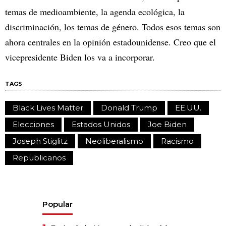
temas de medioambiente, la agenda ecológica, la
discriminación, los temas de género. Todos esos temas son
ahora centrales en la opinión estadounidense. Creo que el
vicepresidente Biden los va a incorporar.
TAGS
Black Lives Matter
Donald Trump
EE.UU.
Elecciones
Estados Unidos
Joe Biden
Joseph Stiglitz
Neoliberalismo
Racismo
Republicanos
Popular