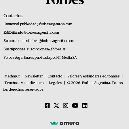
Contactos
Comercial:
publicidad@forbesargentina.com
Editorial:
info@forbesargentina.com
Summit:
summitforbes@forbesargentina.com
Suscripciones:
suscripciones@forbes.ar
Forbes Argentina es publicada por HT Media SA.
MediaKit
|
Newsletter
|
Contacto
|
Valores y estándares editoriales
|
Términos y condiciones
|
Legales
|
© 2026. Forbes Argentina. Todos
los derechos reservados.