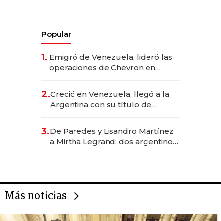
Popular
1.
Emigró de Venezuela, lideró las
operaciones de Chevron en
EE.UU. y hoy es la única mujer
CEO en Vaca Muerta
2.
Creció en Venezuela, llegó a la
Argentina con su título de
abogado y construyó un imperio
gastronómico que revoluciona
3.
De Paredes y Lisandro Martínez
las marcas "fast premium"
a Mirtha Legrand: dos argentinos
impulsan el negocio del wellness
deportivo y el cuidado corporal
Más noticias