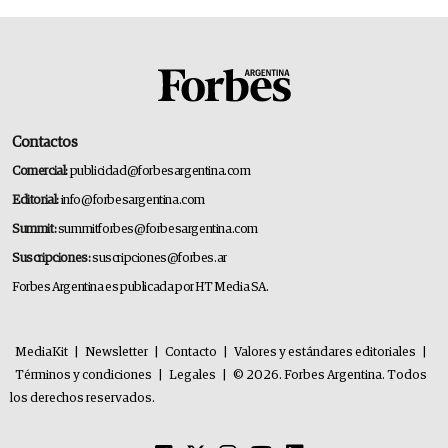
Contactos
Comercial:
publicidad@forbesargentina.com
Editorial:
info@forbesargentina.com
Summit:
summitforbes@forbesargentina.com
Suscripciones:
suscripciones@forbes.ar
Forbes Argentina es publicada por HT Media SA.
MediaKit
|
Newsletter
|
Contacto
|
Valores y estándares editoriales
|
Términos y condiciones
|
Legales
|
© 2026. Forbes Argentina. Todos
los derechos reservados.