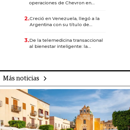
operaciones de Chevron en
EE.UU. y hoy es la única mujer
CEO en Vaca Muerta
2.
Creció en Venezuela, llegó a la
Argentina con su título de
abogado y construyó un imperio
gastronómico que revoluciona
3.
De la telemedicina transaccional
las marcas "fast premium"
al bienestar inteligente: la
evolución de doc24 para
transformar a las organizaciones
Más noticias