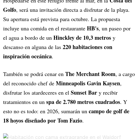
Costa del
Hospedarse en este refugio frente al mar, en la
Golfo
, será una invitación directa a disfrutar de la playa.
Su apertura está prevista para octubre. La propuesta
HB's
incluye una comida en el restaurante
, un paseo por
Hinckley de 10,3 metros
el agua a bordo de un
y
220 habitaciones con
descanso en alguna de las
inspiración oceánica
.
The Merchant Room
También se podrá cenar en
, a cargo
Minneapolis
Gavin Kaysen
del reconocido chef de
,
Sunset Bar
disfrutar los atardeceres en el
y recibir
spa de 2.780 metros cuadrados
tratamientos en un
. Y
campo de golf de
esto no es todo: en 2026, sumarán un
18 hoyos diseñado por Tom Fazio
.