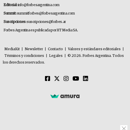
Editorial:
info@forbesargentina.com
Summit:
summitforbes@forbesargentina.com
Suscripciones:
suscripciones@forbes.ar
Forbes Argentina es publicada por HT Media SA.
MediaKit
|
Newsletter
|
Contacto
|
Valores y estándares editoriales
|
Términos y condiciones
|
Legales
|
© 2026. Forbes Argentina. Todos
los derechos reservados.