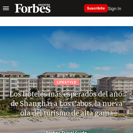
Sign In
Suscribite
LIFESTYLE
Los hoteles más esperados del año:
de Shanghái a Los Cabos, la nueva
ola del turismo de alta gama
Forbes Travel Guide