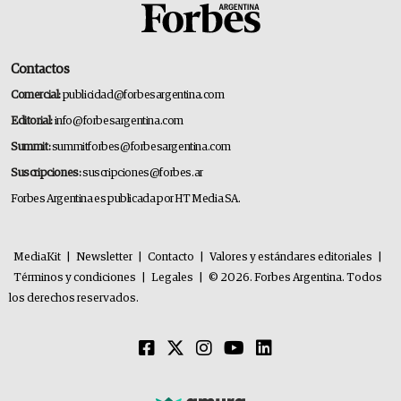
Contactos
Comercial:
publicidad@forbesargentina.com
Editorial:
info@forbesargentina.com
Summit:
summitforbes@forbesargentina.com
Suscripciones:
suscripciones@forbes.ar
Forbes Argentina es publicada por HT Media SA.
MediaKit
|
Newsletter
|
Contacto
|
Valores y estándares editoriales
|
Términos y condiciones
|
Legales
|
© 2026. Forbes Argentina. Todos
los derechos reservados.