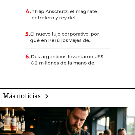
impulsan el negocio del wellness
deportivo y el cuidado corporal
4.
Philip Anschutz, el magnate
petrolero y rey del
entretenimiento que va por la
licitación de Tecnópolis junto a
5.
El nuevo lujo corporativo: por
Fénix
qué en Perú los viajes de
negocios dejan de ser reuniones
para convertirse en experiencias
6.
Dos argentinos levantaron US$
transformadoras
6,2 millones de la mano de
Rauch, Englebienne y Woloski
Más noticias