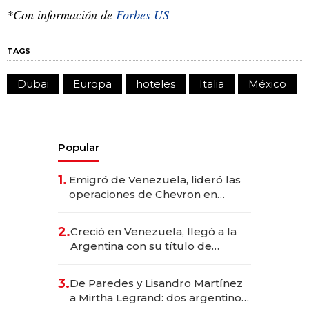
*Con información de
Forbes US
TAGS
Dubai
Europa
hoteles
Italia
México
Popular
1.
Emigró de Venezuela, lideró las
operaciones de Chevron en
EE.UU. y hoy es la única mujer
CEO en Vaca Muerta
2.
Creció en Venezuela, llegó a la
Argentina con su título de
abogado y construyó un imperio
gastronómico que revoluciona
3.
De Paredes y Lisandro Martínez
las marcas "fast premium"
a Mirtha Legrand: dos argentinos