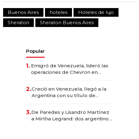
Buenos Aires
hoteles
Hoteles de lujo
Sheraton
Sheraton Buenos Aires
Popular
1.
Emigró de Venezuela, lideró las
operaciones de Chevron en
EE.UU. y hoy es la única mujer
CEO en Vaca Muerta
2.
Creció en Venezuela, llegó a la
Argentina con su título de
abogado y construyó un imperio
gastronómico que revoluciona
3.
De Paredes y Lisandro Martínez
las marcas "fast premium"
a Mirtha Legrand: dos argentinos
impulsan el negocio del wellness
deportivo y el cuidado corporal