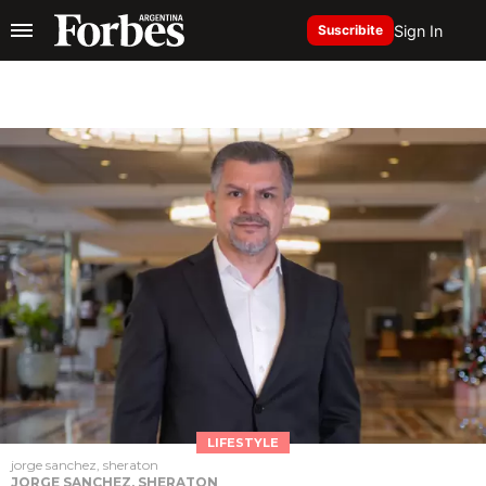
Sign In
Suscribite
LIFESTYLE
jorge sanchez, sheraton
JORGE SANCHEZ, SHERATON