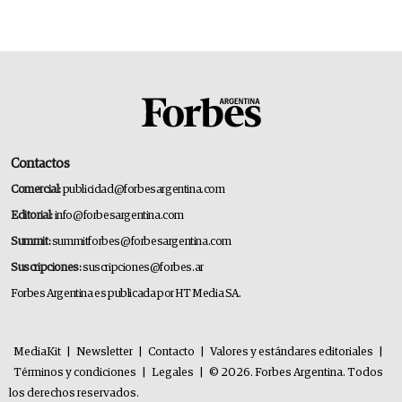
Contactos
Comercial:
publicidad@forbesargentina.com
Editorial:
info@forbesargentina.com
Summit:
summitforbes@forbesargentina.com
Suscripciones:
suscripciones@forbes.ar
Forbes Argentina es publicada por HT Media SA.
MediaKit
|
Newsletter
|
Contacto
|
Valores y estándares editoriales
|
Términos y condiciones
|
Legales
|
© 2026. Forbes Argentina. Todos
los derechos reservados.