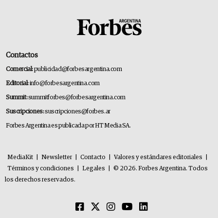
Contactos
Comercial:
publicidad@forbesargentina.com
Editorial:
info@forbesargentina.com
Summit:
summitforbes@forbesargentina.com
Suscripciones:
suscripciones@forbes.ar
Forbes Argentina es publicada por HT Media SA.
MediaKit
|
Newsletter
|
Contacto
|
Valores y estándares editoriales
|
Términos y condiciones
|
Legales
|
© 2026. Forbes Argentina. Todos
los derechos reservados.