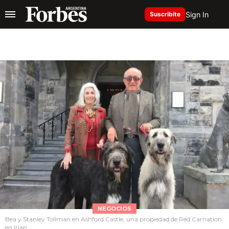
Sign In
Suscribite
NEGOCIOS
Bea y Stanley Tollman en Ashford Castle, una propiedad de Red Carnation
en Irlan