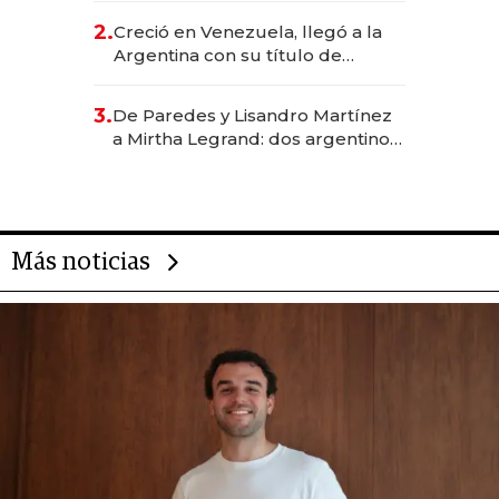
CEO en Vaca Muerta
2.
Creció en Venezuela, llegó a la
Argentina con su título de
abogado y construyó un imperio
gastronómico que revoluciona
3.
De Paredes y Lisandro Martínez
las marcas "fast premium"
a Mirtha Legrand: dos argentinos
impulsan el negocio del wellness
deportivo y el cuidado corporal
Más noticias