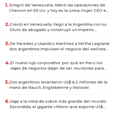
1.
Emigró de Venezuela, lideró las operaciones de
Chevron en EE.UU. y hoy es la única mujer CEO en
Vaca Muerta
2.
Creció en Venezuela, llegó a la Argentina con su
título de abogado y construyó un imperio
gastronómico que revoluciona las marcas "fast
premium"
3.
De Paredes y Lisandro Martínez a Mirtha Legrand:
dos argentinos impulsan el negocio del wellness
deportivo y el cuidado corporal
4.
El nuevo lujo corporativo: por qué en Perú los
viajes de negocios dejan de ser reuniones para
convertirse en experiencias transformadoras
5.
Dos argentinos levantaron US$ 6,2 millones de la
mano de Rauch, Englebienne y Woloski
6.
Viaje a la mina de cobre más grande del mundo:
Escondida, el gigante chileno que exporta US$
14.000 millones anuales