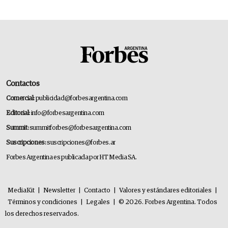
Contactos
Comercial:
publicidad@forbesargentina.com
Editorial:
info@forbesargentina.com
Summit:
summitforbes@forbesargentina.com
Suscripciones:
suscripciones@forbes.ar
Forbes Argentina es publicada por HT Media SA.
MediaKit
|
Newsletter
|
Contacto
|
Valores y estándares editoriales
|
Términos y condiciones
|
Legales
|
© 2026. Forbes Argentina. Todos
los derechos reservados.