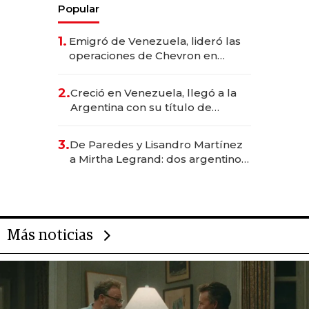
Popular
1.
Emigró de Venezuela, lideró las
operaciones de Chevron en
EE.UU. y hoy es la única mujer
CEO en Vaca Muerta
2.
Creció en Venezuela, llegó a la
Argentina con su título de
abogado y construyó un imperio
gastronómico que revoluciona
3.
De Paredes y Lisandro Martínez
las marcas "fast premium"
a Mirtha Legrand: dos argentinos
impulsan el negocio del wellness
deportivo y el cuidado corporal
Más noticias