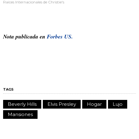
Raíces Internacionales de Christie's
Nota publicada en
Forbes US.
TAGS
Beverly Hills
Elvis Presley
Hogar
Lujo
Mansiones