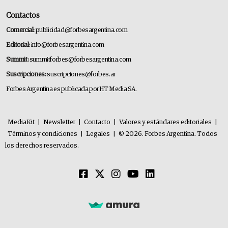
Contactos
Comercial:
publicidad@forbesargentina.com
Editorial:
info@forbesargentina.com
Summit:
summitforbes@forbesargentina.com
Suscripciones:
suscripciones@forbes.ar
Forbes Argentina es publicada por HT Media SA.
MediaKit
|
Newsletter
|
Contacto
|
Valores y estándares editoriales
|
Términos y condiciones
|
Legales
|
© 2026. Forbes Argentina. Todos
los derechos reservados.