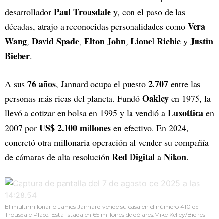
Paul Trousdale
desarrollador
y, con el paso de las
Vera
décadas, atrajo a reconocidas personalidades como
Wang
David Spade
Elton John
Lionel Richie
Justin
,
,
,
y
Bieber
.
76 años
2.707
A sus
, Jannard ocupa el puesto
entre las
Oakley
personas más ricas del planeta. Fundó
en 1975, la
Luxottica
llevó a cotizar en bolsa en 1995 y la vendió a
en
US$ 2.100 millones
2007 por
en efectivo. En 2024,
concretó otra millonaria operación al vender su compañía
Red Digital
Nikon
de cámaras de alta resolución
a
.
El multimillonario James Jannard vende su casa en el número 410 de
Trousdale Place. Está listada en 65 millones de dólares.Mike Kelley/Bienes