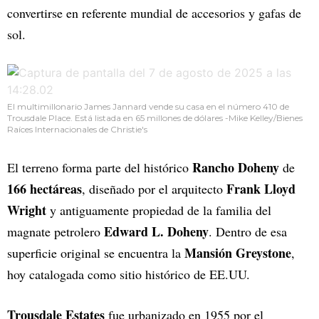
convertirse en referente mundial de accesorios y gafas de
sol.
El multimillonario James Jannard vende su casa en el número 410 de
Trousdale Place. Está listada en 65 millones de dólares -Mike Kelley/Bienes
Raíces Internacionales de Christie's
Rancho Doheny
El terreno forma parte del histórico
de
166 hectáreas
Frank Lloyd
, diseñado por el arquitecto
Wright
y antiguamente propiedad de la familia del
Edward L. Doheny
magnate petrolero
. Dentro de esa
Mansión Greystone
superficie original se encuentra la
,
hoy catalogada como sitio histórico de EE.UU.
Trousdale Estates
fue urbanizado en 1955 por el