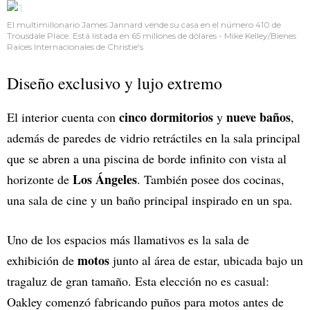
El multimillonario James Jannard vende su casa en el número 410 de
Trousdale Place. Está listada en 65 millones de dólares - Mike Kelley/Bienes
Raíces Internacionales de Christie's
Diseño exclusivo y lujo extremo
cinco dormitorios
nueve baños
El interior cuenta con
y
,
además de paredes de vidrio retráctiles en la sala principal
que se abren a una piscina de borde infinito con vista al
Los Ángeles
horizonte de
. También posee dos cocinas,
una sala de cine y un baño principal inspirado en un spa.
Uno de los espacios más llamativos es la sala de
motos
exhibición de
junto al área de estar, ubicada bajo un
tragaluz de gran tamaño. Esta elección no es casual:
Oakley comenzó fabricando puños para motos antes de