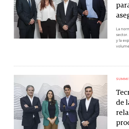
par
ase
La norm
sector. 
y la ex
volum
SUMMI
Tec
de l
rela
proc