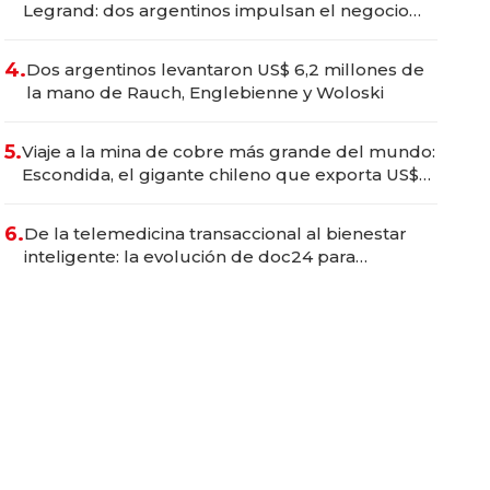
Legrand: dos argentinos impulsan el negocio
del wellness deportivo y el cuidado corporal
4.
Dos argentinos levantaron US$ 6,2 millones de
la mano de Rauch, Englebienne y Woloski
5.
Viaje a la mina de cobre más grande del mundo:
Escondida, el gigante chileno que exporta US$
14.000 millones anuales
6.
De la telemedicina transaccional al bienestar
inteligente: la evolución de doc24 para
transformar a las organizaciones