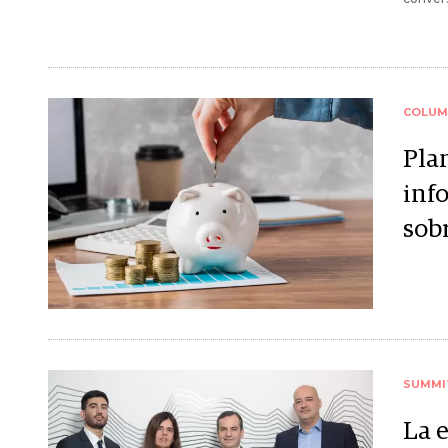
COLUM
Plan
inf
sobr
SUMMI
La e