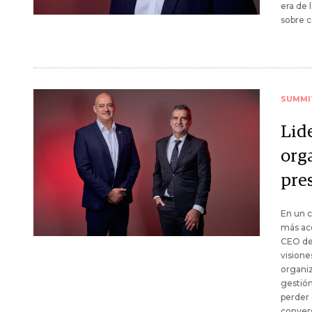
era de 
sobre c
SUMMI
Lid
org
pres
En un 
más ace
CEO de
visione
organiz
gestión
perder 
conver