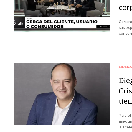
cor
Cerrand
sus exp
consum
LIDER
Die
Cris
tiem
Para el 
asegura
la acel