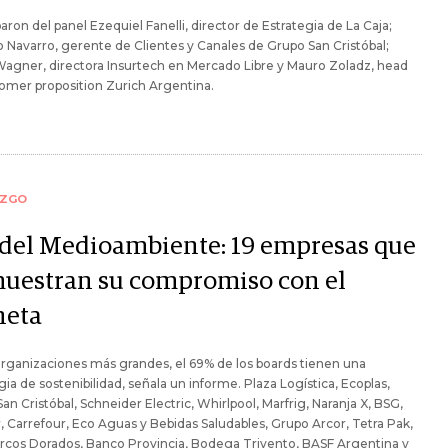
paron del panel Ezequiel Fanelli, director de Estrategia de La Caja;
 Navarro, gerente de Clientes y Canales de Grupo San Cristóbal;
Wagner, directora Insurtech en Mercado Libre y Mauro Zoladz, head
omer proposition Zurich Argentina.
AZGO
 del Medioambiente: 19 empresas que
uestran su compromiso con el
neta
organizaciones más grandes, el 69% de los boards tienen una
gia de sostenibilidad, señala un informe. Plaza Logística, Ecoplas,
an Cristóbal, Schneider Electric, Whirlpool, Marfrig, Naranja X, BSG,
, Carrefour, Eco Aguas y Bebidas Saludables, Grupo Arcor, Tetra Pak,
 Arcos Dorados, Banco Provincia, Bodega Trivento, BASF Argentina y