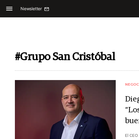
Newsletter
#Grupo San Cristóbal
NEGOC
Die
“Los
bue
El CEO 