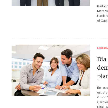
Partici
Marcelo
Lucila 
of Cust
LIDER
Día
dem
pla
En las 
estrate
Grupo S
Garnier
Bitali,