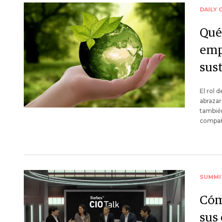
DAILY 
Qué
emp
sus
El rol 
abrazar
también
compañí
SUMMI
Cóm
sus