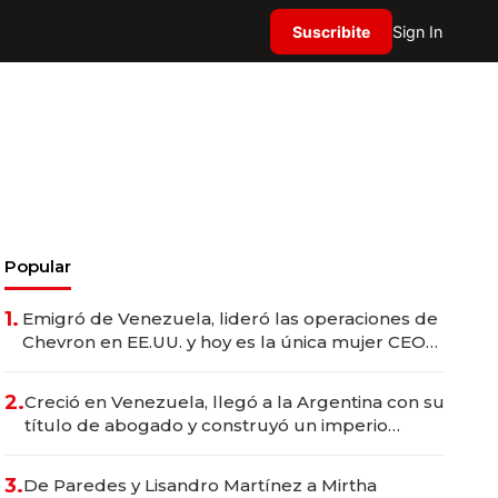
Suscribite
Sign In
Popular
1.
Emigró de Venezuela, lideró las operaciones de
Chevron en EE.UU. y hoy es la única mujer CEO
en Vaca Muerta
2.
Creció en Venezuela, llegó a la Argentina con su
título de abogado y construyó un imperio
gastronómico que revoluciona las marcas "fast
premium"
3.
De Paredes y Lisandro Martínez a Mirtha