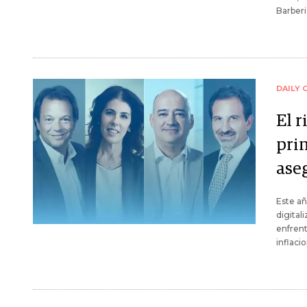
Barberi
DAILY 
El r
prin
ase
Este añ
digital
enfren
inflaci