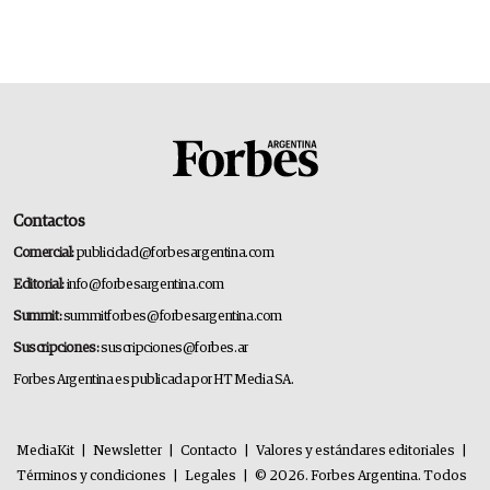
Contactos
Comercial:
publicidad@forbesargentina.com
Editorial:
info@forbesargentina.com
Summit:
summitforbes@forbesargentina.com
Suscripciones:
suscripciones@forbes.ar
Forbes Argentina es publicada por HT Media SA.
MediaKit
|
Newsletter
|
Contacto
|
Valores y estándares editoriales
|
Términos y condiciones
|
Legales
|
© 2026. Forbes Argentina. Todos