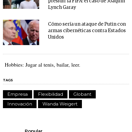
presidir la FIFA: el caso de Joaquín
Lynch Garay
Cómo sería un ataque de Putin con
armas cibernéticas contra Estados
Unidos
Hobbies: Jugar al tenis, bailar, leer.
TAGS
Empresa
Flexibilidad
Globant
Innovación
Wanda Weigert
Popular