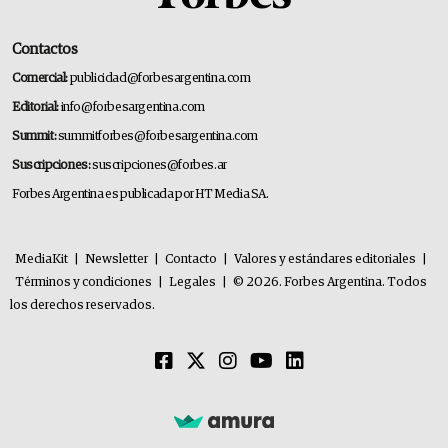
Contactos
Comercial:
publicidad@forbesargentina.com
Editorial:
info@forbesargentina.com
Summit:
summitforbes@forbesargentina.com
Suscripciones:
suscripciones@forbes.ar
Forbes Argentina es publicada por HT Media SA.
MediaKit
|
Newsletter
|
Contacto
|
Valores y estándares editoriales
|
Términos y condiciones
|
Legales
|
© 2026. Forbes Argentina. Todos
los derechos reservados.