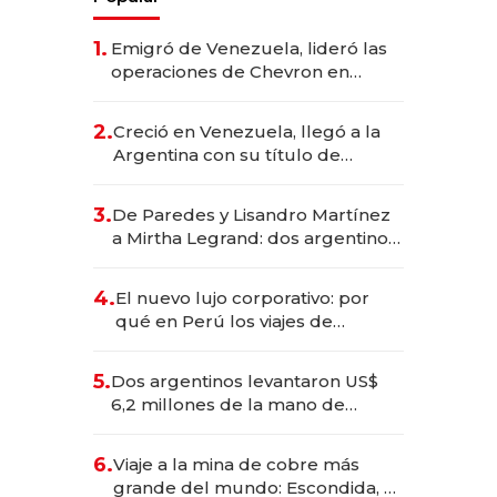
1.
Emigró de Venezuela, lideró las
operaciones de Chevron en
EE.UU. y hoy es la única mujer
CEO en Vaca Muerta
2.
Creció en Venezuela, llegó a la
Argentina con su título de
abogado y construyó un imperio
gastronómico que revoluciona
3.
De Paredes y Lisandro Martínez
las marcas "fast premium"
a Mirtha Legrand: dos argentinos
impulsan el negocio del wellness
deportivo y el cuidado corporal
4.
El nuevo lujo corporativo: por
qué en Perú los viajes de
negocios dejan de ser reuniones
para convertirse en experiencias
5.
Dos argentinos levantaron US$
transformadoras
6,2 millones de la mano de
Rauch, Englebienne y Woloski
6.
Viaje a la mina de cobre más
grande del mundo: Escondida, el