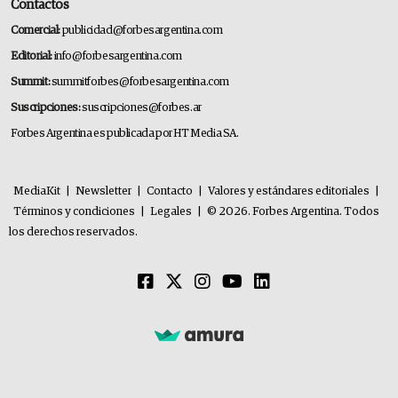
Contactos
Comercial:
publicidad@forbesargentina.com
Editorial:
info@forbesargentina.com
Summit:
summitforbes@forbesargentina.com
Suscripciones:
suscripciones@forbes.ar
Forbes Argentina es publicada por HT Media SA.
MediaKit
|
Newsletter
|
Contacto
|
Valores y estándares editoriales
|
Términos y condiciones
|
Legales
|
© 2026. Forbes Argentina. Todos
los derechos reservados.