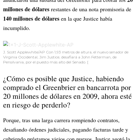
millones de dólares
restantes de una nota promisoria de
140 millones de dólares
en la que Justice había
incumplido.
J. Scott Applewhite/AP Con 1,93 metros de altura, el nuevo senador de
Virginia Occidental, Jim Justice, desafiará a John Fetterman, de
Pensilvania, por el puesto más alto del Senado. [
¿Cómo es posible que Justice, habiendo
comprado el Greenbrier en bancarrota por
20 millones de dólares en 2009, ahora esté
en riesgo de perderlo?
Porque, tras una larga carrera rompiendo contratos,
desafiando órdenes judiciales, pagando facturas tarde y
cubriendo préstamos viejos con nuevos, Justice agotó la