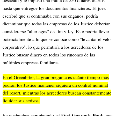
desacato y le impuso una multa de 250 dólares diarios
hasta que entregue los documentos financieros. El juez
escribió que si continuaba con sus engaños, podría
dictaminar que todas las empresas de los Justice deberían
considerarse "alter egos" de Jim y Jay. Esto podría llevar
potencialmente a lo que se conoce como "levantar el velo
corporativo", lo que permitiría a los acreedores de los
Justice buscar dinero en todos los rincones de las
múltiples empresas familiares.
En el Greenbrier, la gran pregunta es cuánto tiempo más
podrán los Justice mantener siquiera un control nominal
del resort, mientras los acreedores buscan constantemente
liquidar sus activos.
First Guaranty Bank
En noviembre, por ejemplo, el
, con