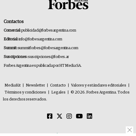
Contactos
Comercial:
publicidad@forbesargentina.com
Editorial:
info@forbesargentina.com
Summit:
summitforbes@forbesargentina.com
Suscripciones:
suscripciones@forbes.ar
Forbes Argentina es publicada por HT Media SA.
MediaKit
|
Newsletter
|
Contacto
|
Valores y estándares editoriales
|
Términos y condiciones
|
Legales
|
© 2026. Forbes Argentina. Todos
los derechos reservados.