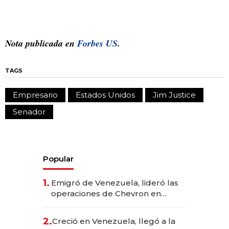
Nota publicada en
Forbes US
.
TAGS
Empresario
Estados Unidos
Jim Justice
Senador
Popular
1.
Emigró de Venezuela, lideró las
operaciones de Chevron en
EE.UU. y hoy es la única mujer
CEO en Vaca Muerta
2.
Creció en Venezuela, llegó a la