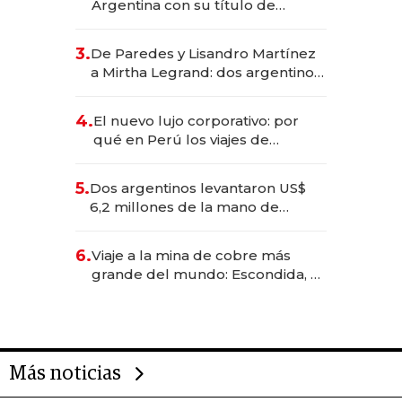
Argentina con su título de
abogado y construyó un imperio
gastronómico que revoluciona
3.
De Paredes y Lisandro Martínez
las marcas "fast premium"
a Mirtha Legrand: dos argentinos
impulsan el negocio del wellness
deportivo y el cuidado corporal
4.
El nuevo lujo corporativo: por
qué en Perú los viajes de
negocios dejan de ser reuniones
para convertirse en experiencias
5.
Dos argentinos levantaron US$
transformadoras
6,2 millones de la mano de
Rauch, Englebienne y Woloski
6.
Viaje a la mina de cobre más
grande del mundo: Escondida, el
gigante chileno que exporta US$
14.000 millones anuales
Más noticias