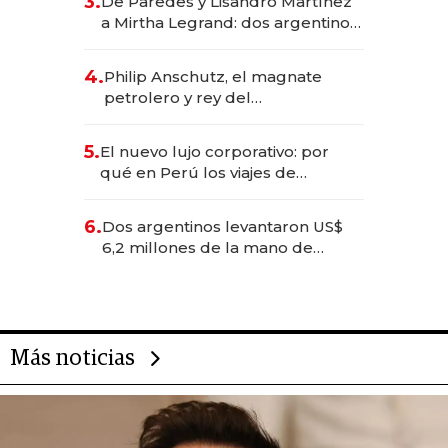
3.
De Paredes y Lisandro Martínez
las marcas "fast premium"
a Mirtha Legrand: dos argentinos
impulsan el negocio del wellness
deportivo y el cuidado corporal
4.
Philip Anschutz, el magnate
petrolero y rey del
entretenimiento que va por la
licitación de Tecnópolis junto a
5.
El nuevo lujo corporativo: por
Fénix
qué en Perú los viajes de
negocios dejan de ser reuniones
para convertirse en experiencias
6.
Dos argentinos levantaron US$
transformadoras
6,2 millones de la mano de
Rauch, Englebienne y Woloski
Más noticias