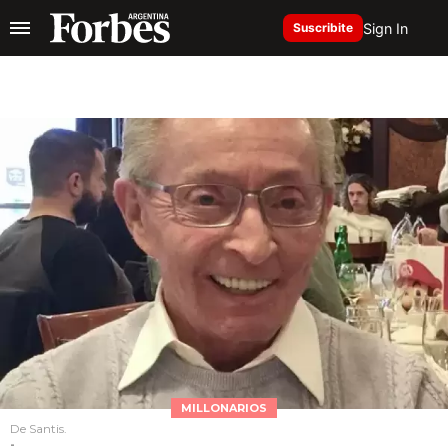
Sign In
Suscribite
MILLONARIOS
De Santis.
-