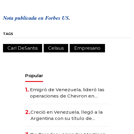
Nota publicada en
Forbes US
.
TAGS
Carl DeSantis
Celsius
Empresario
Popular
1.
Emigró de Venezuela, lideró las
operaciones de Chevron en
EE.UU. y hoy es la única mujer
CEO en Vaca Muerta
2.
Creció en Venezuela, llegó a la
Argentina con su título de
abogado y construyó un imperio
gastronómico que revoluciona