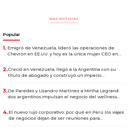
MAS NOTICIAS
Popular
1.
Emigró de Venezuela, lideró las operaciones de
Chevron en EE.UU. y hoy es la única mujer CEO en
Vaca Muerta
2.
Creció en Venezuela, llegó a la Argentina con su
título de abogado y construyó un imperio
gastronómico que revoluciona las marcas "fast
premium"
3.
De Paredes y Lisandro Martínez a Mirtha Legrand:
dos argentinos impulsan el negocio del wellness
deportivo y el cuidado corporal
4.
El nuevo lujo corporativo: por qué en Perú los viajes
de negocios dejan de ser reuniones para
convertirse en experiencias transformadoras