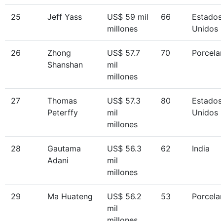
25
Jeff Yass
US$ 59 mil
66
Estado
millones
Unidos
26
Zhong
US$ 57.7
70
Porcela
Shanshan
mil
millones
27
Thomas
US$ 57.3
80
Estado
Peterffy
mil
Unidos
millones
28
Gautama
US$ 56.3
62
India
Adani
mil
millones
29
Ma Huateng
US$ 56.2
53
Porcela
mil
millones