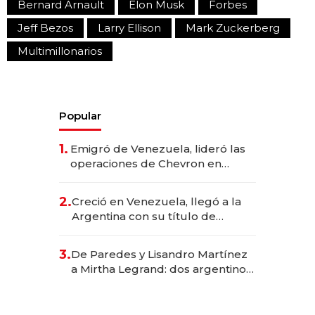
Bernard Arnault
Elon Musk
Forbes
Jeff Bezos
Larry Ellison
Mark Zuckerberg
Multimillonarios
Popular
1.
Emigró de Venezuela, lideró las
operaciones de Chevron en
EE.UU. y hoy es la única mujer
CEO en Vaca Muerta
2.
Creció en Venezuela, llegó a la
Argentina con su título de
abogado y construyó un imperio
gastronómico que revoluciona
3.
De Paredes y Lisandro Martínez
las marcas "fast premium"
a Mirtha Legrand: dos argentinos
impulsan el negocio del wellness
deportivo y el cuidado corporal