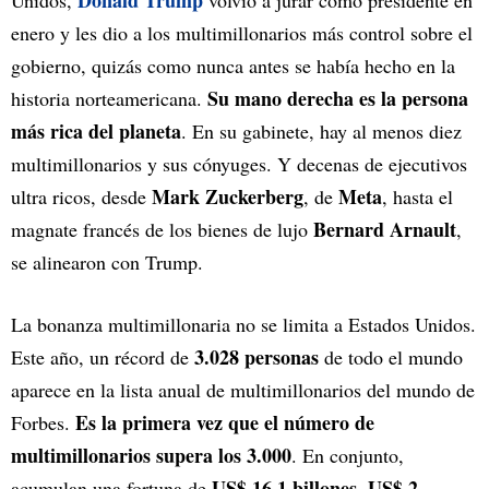
Donald Trump
Unidos,
volvió a jurar como presidente en
enero y les dio a los multimillonarios más control sobre el
gobierno, quizás como nunca antes se había hecho en la
Su mano derecha es la persona
historia norteamericana.
más rica del planeta
. En su gabinete, hay al menos diez
multimillonarios y sus cónyuges. Y decenas de ejecutivos
Mark Zuckerberg
Meta
ultra ricos, desde
, de
, hasta el
Bernard Arnault
magnate francés de los bienes de lujo
,
se alinearon con Trump.
La bonanza multimillonaria no se limita a Estados Unidos.
3.028 personas
Este año, un récord de
de todo el mundo
aparece en la lista anual de multimillonarios del mundo de
Es la primera vez que el número de
Forbes.
multimillonarios supera los 3.000
. En conjunto,
US$ 16,1 billones
US$ 2
acumulan una fortuna de
,