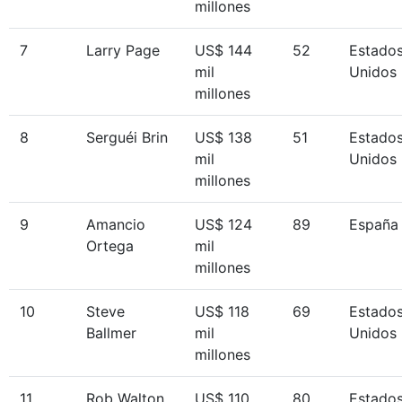
millones
7
Larry Page
US$ 144
52
Estado
mil
Unidos
millones
8
Serguéi Brin
US$ 138
51
Estado
mil
Unidos
millones
9
Amancio
US$ 124
89
España
Ortega
mil
millones
10
Steve
US$ 118
69
Estado
Ballmer
mil
Unidos
millones
11
Rob Walton
US$ 110
80
Estado