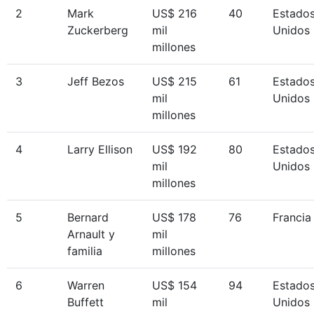
2
Mark
US$ 216
40
Estado
Zuckerberg
mil
Unidos
millones
3
Jeff Bezos
US$ 215
61
Estado
mil
Unidos
millones
4
Larry Ellison
US$ 192
80
Estado
mil
Unidos
millones
5
Bernard
US$ 178
76
Francia
Arnault y
mil
familia
millones
6
Warren
US$ 154
94
Estado
Buffett
mil
Unidos