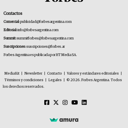
Contactos
Comercial:
publicidad@forbesargentina.com
Editorial:
info@forbesargentina.com
Summit:
summitforbes@forbesargentina.com
Suscripciones:
suscripciones@forbes.ar
Forbes Argentina es publicada por HT Media SA.
MediaKit
|
Newsletter
|
Contacto
|
Valores y estándares editoriales
|
Términos y condiciones
|
Legales
|
© 2026. Forbes Argentina. Todos
los derechos reservados.