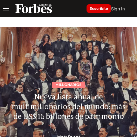
Sign In
Suscribite
MILLONARIOS
Nueva lista anual de
multimillonarios del mundo: más
de US$ 16 billones de patrimonio
Matt Durot