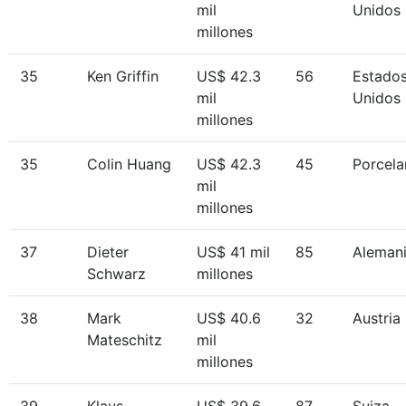
mil
Unidos
millones
35
Ken Griffin
US$ 42.3
56
Estado
mil
Unidos
millones
35
Colin Huang
US$ 42.3
45
Porcela
mil
millones
37
Dieter
US$ 41 mil
85
Aleman
Schwarz
millones
38
Mark
US$ 40.6
32
Austria
Mateschitz
mil
millones
39
Klaus-
US$ 39.6
87
Suiza