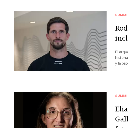
SUMMI
Rod
inc
El arqu
histori
y la pa
SUMMI
Eli
Gall