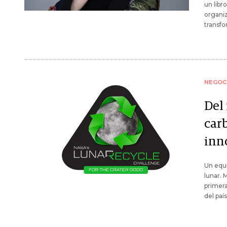
un libr
organiz
transf
NEGOC
Del
car
inn
Un equi
lunar. 
primera
del país