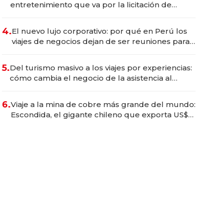
entretenimiento que va por la licitación de
Tecnópolis junto a Fénix
4.
El nuevo lujo corporativo: por qué en Perú los
viajes de negocios dejan de ser reuniones para
convertirse en experiencias transformadoras
5.
Del turismo masivo a los viajes por experiencias:
cómo cambia el negocio de la asistencia al
viajero
6.
Viaje a la mina de cobre más grande del mundo:
Escondida, el gigante chileno que exporta US$
14.000 millones anuales