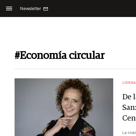
Newsletter
#Economía circular
LIDER
De 
San
Cent
La coac