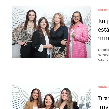
SUMMI
En 
está
inn
El Forb
compart
garanti
SUMMI
Div
una 