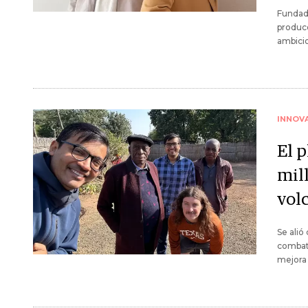
Fundad
produce
ambicio
INNOV
El p
mil
vol
Se alió
combati
mejora 