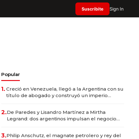
Suscribite
Sign In
Popular
1.
Creció en Venezuela, llegó a la Argentina con su
título de abogado y construyó un imperio
gastronómico que revoluciona las marcas "fast
premium"
2.
De Paredes y Lisandro Martínez a Mirtha
Legrand: dos argentinos impulsan el negocio
del wellness deportivo y el cuidado corporal
3.
Philip Anschutz, el magnate petrolero y rey del