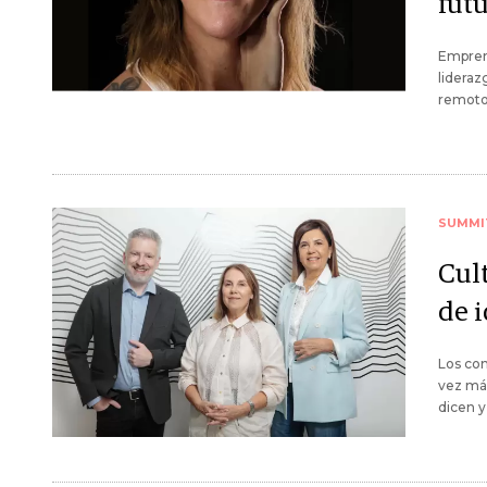
futu
Empren
lideraz
remoto 
SUMMI
Cult
de 
Los con
vez má
dicen y