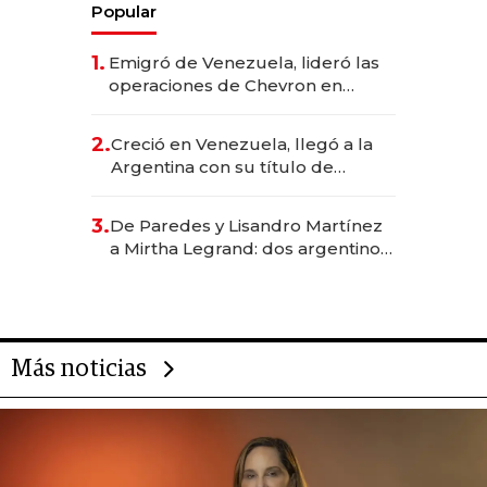
Popular
1.
Emigró de Venezuela, lideró las
operaciones de Chevron en
EE.UU. y hoy es la única mujer
CEO en Vaca Muerta
2.
Creció en Venezuela, llegó a la
Argentina con su título de
abogado y construyó un imperio
gastronómico que revoluciona
3.
De Paredes y Lisandro Martínez
las marcas "fast premium"
a Mirtha Legrand: dos argentinos
impulsan el negocio del wellness
deportivo y el cuidado corporal
Más noticias