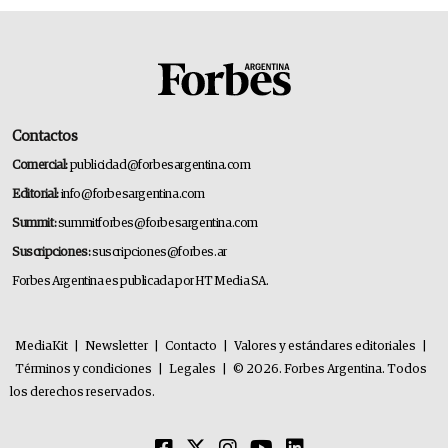
Contactos
Comercial:
publicidad@forbesargentina.com
Editorial:
info@forbesargentina.com
Summit:
summitforbes@forbesargentina.com
Suscripciones:
suscripciones@forbes.ar
Forbes Argentina es publicada por HT Media SA.
MediaKit
|
Newsletter
|
Contacto
|
Valores y estándares editoriales
|
Términos y condiciones
|
Legales
|
© 2026. Forbes Argentina. Todos
los derechos reservados.