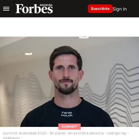
Sign In
Suscribite
SUMMIT
summit diversidad 2025 - 1er panel - en primera persona - rodrigo rey -
independ