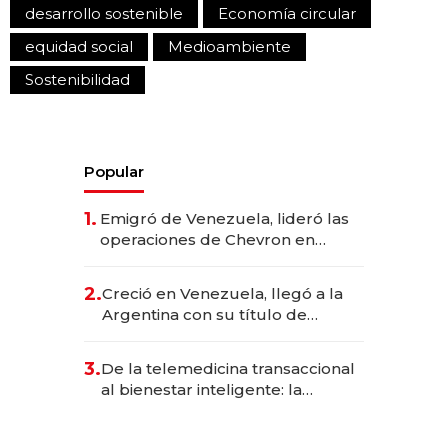
desarrollo sostenible
Economía circular
equidad social
Medioambiente
Sostenibilidad
Popular
1.
Emigró de Venezuela, lideró las
operaciones de Chevron en
EE.UU. y hoy es la única mujer
CEO en Vaca Muerta
2.
Creció en Venezuela, llegó a la
Argentina con su título de
abogado y construyó un imperio
gastronómico que revoluciona
3.
De la telemedicina transaccional
las marcas "fast premium"
al bienestar inteligente: la
evolución de doc24 para
transformar a las organizaciones