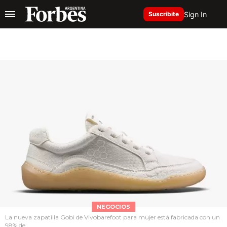
Sign In
Suscribite
NEGOCIOS
La nueva zapatilla Gobi de Vivobarefoot para mujer está fabricada con un
98% de