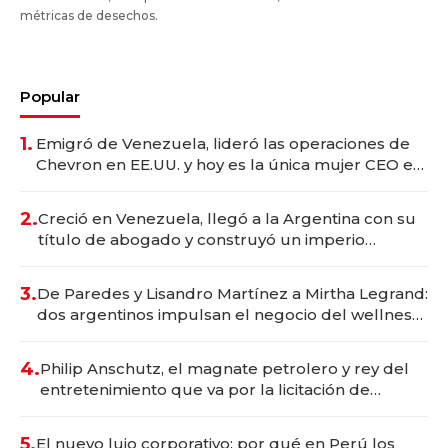
métricas de desechos.
Popular
1.
Emigró de Venezuela, lideró las operaciones de
Chevron en EE.UU. y hoy es la única mujer CEO en
Vaca Muerta
2.
Creció en Venezuela, llegó a la Argentina con su
título de abogado y construyó un imperio
gastronómico que revoluciona las marcas "fast
premium"
3.
De Paredes y Lisandro Martínez a Mirtha Legrand:
dos argentinos impulsan el negocio del wellness
deportivo y el cuidado corporal
4.
Philip Anschutz, el magnate petrolero y rey del
entretenimiento que va por la licitación de
Tecnópolis junto a Fénix
5.
El nuevo lujo corporativo: por qué en Perú los