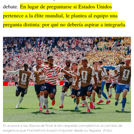
debate.
En lugar de preguntarse si Estados Unidos
pertenece a la élite mundial, le plantea al equipo una
pregunta distinta: por qué no debería aspirar a integrarla
.
El avance a los 16avos de final le dio respaldo competitivo al cambio de
exigencia que Pochettino buscó imponer desde su llegada. (Foto: