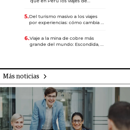
qué en Perú los viajes de
negocios dejan de ser reuniones
para convertirse en experiencias
5.
Del turismo masivo a los viajes
transformadoras
por experiencias: cómo cambia el
negocio de la asistencia al viajero
6.
Viaje a la mina de cobre más
grande del mundo: Escondida, el
gigante chileno que exporta US$
14.000 millones anuales
Más noticias