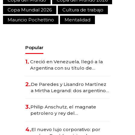
Copa Mundial 2026
Cultura de trabajo
Mauricio Pochettino
Mentalidad
Popular
1.
Creció en Venezuela, llegó a la
Argentina con su título de
abogado y construyó un imperio
gastronómico que revoluciona
2.
De Paredes y Lisandro Martínez
las marcas "fast premium"
a Mirtha Legrand: dos argentinos
impulsan el negocio del wellness
deportivo y el cuidado corporal
3.
Philip Anschutz, el magnate
petrolero y rey del
entretenimiento que va por la
licitación de Tecnópolis junto a
4.
El nuevo lujo corporativo: por
Fénix