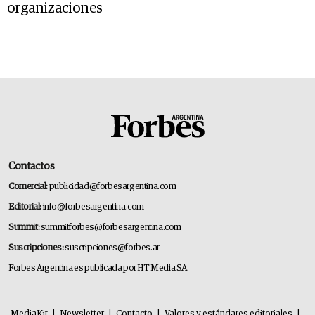
organizaciones
Contactos
Comercial:
publicidad@forbesargentina.com
Editorial:
info@forbesargentina.com
Summit:
summitforbes@forbesargentina.com
Suscripciones:
suscripciones@forbes.ar
Forbes Argentina es publicada por HT Media SA.
MediaKit
|
Newsletter
|
Contacto
|
Valores y estándares editoriales
|