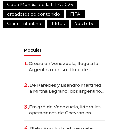
Copa Mundial de la FIFA 2026
creadores de contenido
FIFA
Gianni Infantino
TikTok
YouTube
Popular
1.
Creció en Venezuela, llegó a la
Argentina con su título de
abogado y construyó un imperio
gastronómico que revoluciona
2.
De Paredes y Lisandro Martínez
las marcas "fast premium"
a Mirtha Legrand: dos argentinos
impulsan el negocio del wellness
deportivo y el cuidado corporal
3.
Emigró de Venezuela, lideró las
operaciones de Chevron en
EE.UU. y hoy es la única mujer
CEO en Vaca Muerta
4.
Philip Anschutz, el magnate