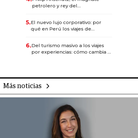
petrolero y rey del
entretenimiento que va por la
licitación de Tecnópolis junto a
5.
El nuevo lujo corporativo: por
Fénix
qué en Perú los viajes de
negocios dejan de ser reuniones
para convertirse en experiencias
6.
Del turismo masivo a los viajes
transformadoras
por experiencias: cómo cambia el
negocio de la asistencia al viajero
Más noticias