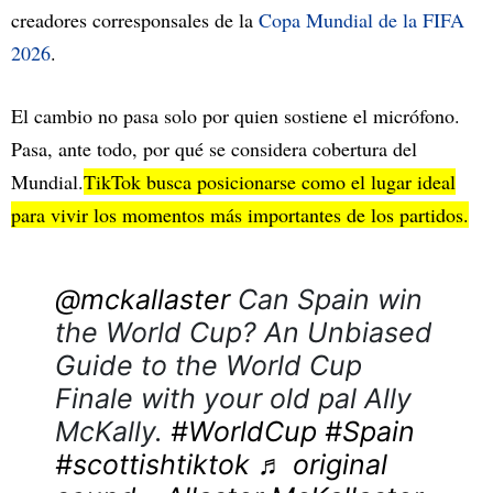
creadores corresponsales de la
Copa Mundial de la FIFA
2026
.
El cambio no pasa solo por quien sostiene el micrófono.
Pasa, ante todo, por qué se considera cobertura del
Mundial.
TikTok
busca posicionarse como el lugar ideal
para vivir los momentos más importantes de los partidos.
@mckallaster
Can Spain win
the World Cup? An Unbiased
Guide to the World Cup
Finale with your old pal Ally
McKally.
#WorldCup
#Spain
#scottishtiktok
♬ original