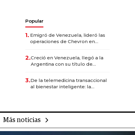
Popular
1.
Emigró de Venezuela, lideró las
operaciones de Chevron en
EE.UU. y hoy es la única mujer
CEO en Vaca Muerta
2.
Creció en Venezuela, llegó a la
Argentina con su título de
abogado y construyó un imperio
gastronómico que revoluciona
3.
De la telemedicina transaccional
las marcas "fast premium"
al bienestar inteligente: la
evolución de doc24 para
transformar a las organizaciones
Más noticias