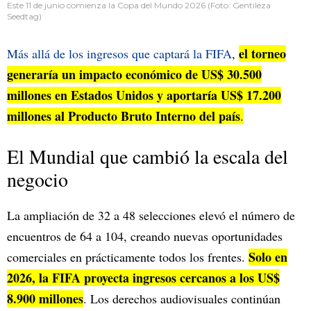
Este 11 de junio comienza la Copa del Mundo 2026 (Foto: Gentileza
Seedtag)
el torneo
Más allá de los ingresos que captará la FIFA
,
generaría un impacto económico de US$ 30.500
millones en Estados Unidos y aportaría US$ 17.200
millones al Producto Bruto Interno del país
.
El Mundial que cambió la escala del
negocio
La ampliación de 32 a 48 selecciones elevó el número de
encuentros de 64 a 104, creando nuevas oportunidades
Solo en
comerciales en prácticamente todos los frentes.
2026, la FIFA proyecta ingresos cercanos a los US$
8.900 millones
. Los derechos audiovisuales continúan