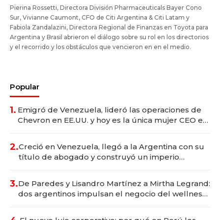
Pierina Rossetti, Directora División Pharmaceuticals Bayer Cono
Sur, Vivianne Caumont, CFO de Citi Argentina & Citi Latam y
Fabiola Zandalazini, Directora Regional de Finanzas en Toyota para
Argentina y Brasil abrieron el diálogo sobre su rol en los directorios
y el recorrido y los obstáculos que vencieron en en el medio.
Popular
1.
Emigró de Venezuela, lideró las operaciones de
Chevron en EE.UU. y hoy es la única mujer CEO en
Vaca Muerta
2.
Creció en Venezuela, llegó a la Argentina con su
título de abogado y construyó un imperio
gastronómico que revoluciona las marcas "fast
premium"
3.
De Paredes y Lisandro Martínez a Mirtha Legrand:
dos argentinos impulsan el negocio del wellness
deportivo y el cuidado corporal