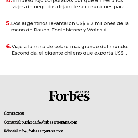
4.
El nuevo lujo corporativo: por qué en Perú los
viajes de negocios dejan de ser reuniones para
convertirse en experiencias transformadoras
5.
Dos argentinos levantaron US$ 6,2 millones de la
mano de Rauch, Englebienne y Woloski
6.
Viaje a la mina de cobre más grande del mundo:
Escondida, el gigante chileno que exporta US$
14.000 millones anuales
Contactos
Comercial:
publicidad@forbesargentina.com
Editorial:
info@forbesargentina.com