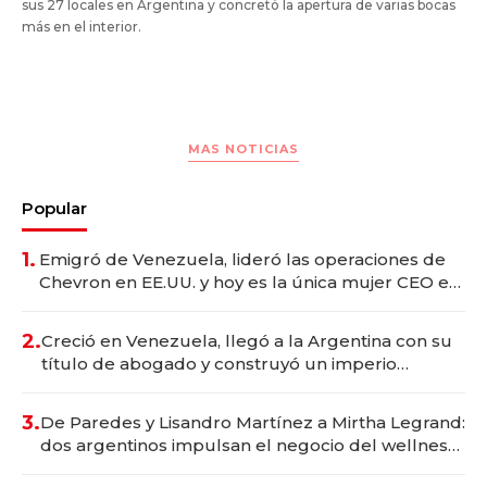
sus 27 locales en Argentina y concretó la apertura de varias bocas
más en el interior.
MAS NOTICIAS
Popular
1.
Emigró de Venezuela, lideró las operaciones de
Chevron en EE.UU. y hoy es la única mujer CEO en
Vaca Muerta
2.
Creció en Venezuela, llegó a la Argentina con su
título de abogado y construyó un imperio
gastronómico que revoluciona las marcas "fast
premium"
3.
De Paredes y Lisandro Martínez a Mirtha Legrand:
dos argentinos impulsan el negocio del wellness
deportivo y el cuidado corporal