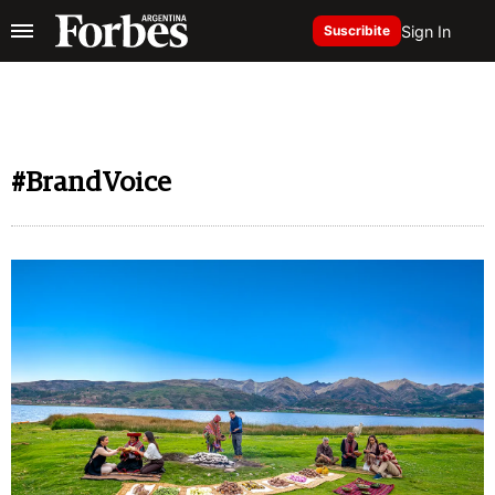
Sign In
Suscribite
#BrandVoice